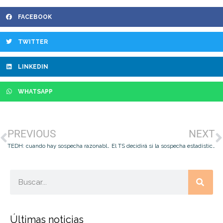
FACEBOOK
TWITTER
LINKEDIN
WHATSAPP
PREVIOUS
NEXT
TEDH: cuando hay sospecha razonable, grabar con cámara oculta, no viola la intimidad del trabajador
El TS decidirá si la sospecha estadística de que un negocio declara por debajo de la media del sector justifica la inspección de un domicilio
Últimas noticias