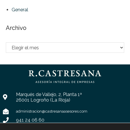
General
Archivo
Marqués de Vallejo, 2, Planta 1ª
26001 Logroño (La Rioja)
administracion@castresanaasesores.com
941 24 06 60