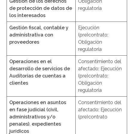
Gestión de los derechos
Obligación
de protección de datos de
regulatoria
los interesados
Gestión fiscal, contable y
Ejecución
administrativa con
(pre)contrato;
proveedores
Obligación
regulatoria
Operaciones en el
Consentimiento del
desarrollo de servicios de
afectado; Ejecución
Auditorias de cuentas a
(pre)contrato;
clientes
Obligación
regulatoria
Operaciones en asuntos
Consentimiento del
en fase judicial (civil,
afectado; Ejecución
administrativos y/o
(pre)contrato
penales). expedientes
jurídicos